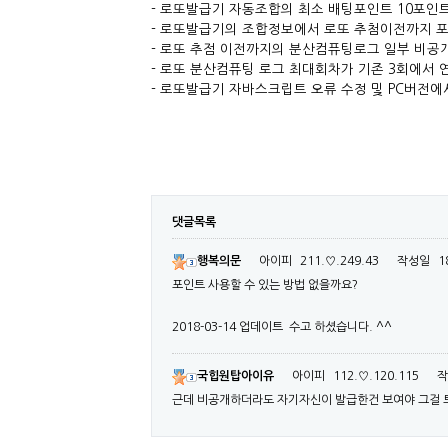
- 로또발급기 자동조합의 최소 배팅포인트 10포인트로 
- 로또발급기의 조합정보에서 로또 추첨이전까지 포함수
- 로또 추점 이전까지의 분산컴퓨팅로그 일부 비공개 (
- 로또 분산컴퓨팅 로그 최대회차가 기존 3회에서 연
- 로또발급기 자바스크립트 오류 수정 및 PC버전에서 
댓글목록
행복의문
아이피
211.♡.249.43
작성일
1
포인트 사용할 수 있는 방법 없을까요?
2018-03-14 업데이트 수고 하셨습니다. ^^
국힙원탑아이유
아이피
112.♡.120.115
작
근데 비공개하더라도 자기자신이 발급한건 보여야 그걸 