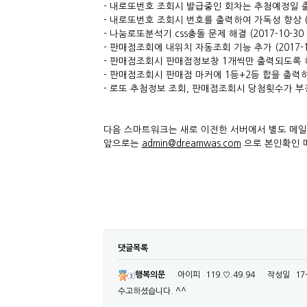
- 내로또번호 조회시 발급중인 회차는 추첨예정일 출력 
- 내로또번호 조회시 번호를 출력하여 가독성 향상 (2
- 나눔로또분석기 css충돌 문제 해결 (2017-10-3
- 판매점조회에 내위치 자동조회 기능 추가 (2017-1
- 판매점조회시 판매점정보창 1개씩만 출력되도록 하여
- 판매점조회시 판매점 마커에 1등+2등 합을 출력하여
- 로또 추첨정보 조회, 판매점조회시 당첨횟수가 부정확
다음 스마트워크는 새로 이전한 서버에서 별도 메
앞으로는
admin@dreamwas.com
으로 본인확인 
댓글목록
행복의문
아이피
119.♡.49.94
작성일
17
수고하셨습니다. ^^