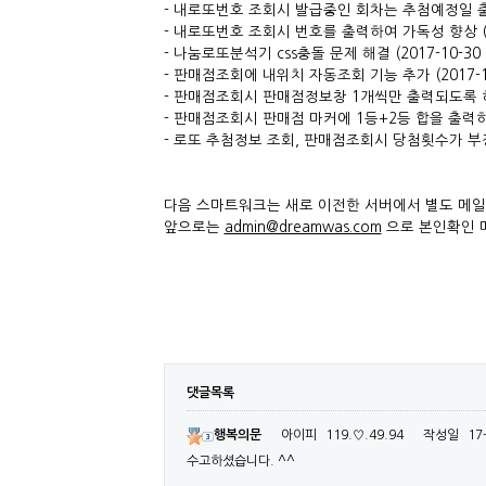
- 내로또번호 조회시 발급중인 회차는 추첨예정일 출력 
- 내로또번호 조회시 번호를 출력하여 가독성 향상 (2
- 나눔로또분석기 css충돌 문제 해결 (2017-10-3
- 판매점조회에 내위치 자동조회 기능 추가 (2017-1
- 판매점조회시 판매점정보창 1개씩만 출력되도록 하여
- 판매점조회시 판매점 마커에 1등+2등 합을 출력하여
- 로또 추첨정보 조회, 판매점조회시 당첨횟수가 부정확
다음 스마트워크는 새로 이전한 서버에서 별도 메
앞으로는
admin@dreamwas.com
으로 본인확인 
댓글목록
행복의문
아이피
119.♡.49.94
작성일
17
수고하셨습니다. ^^