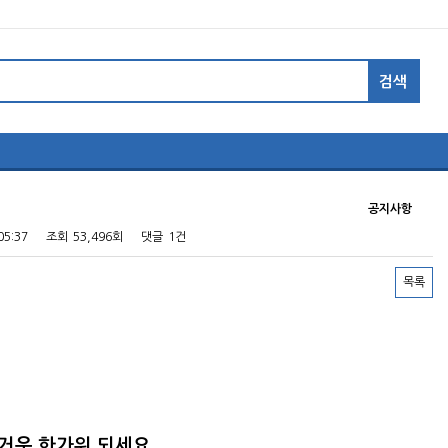
공지사항
05:37
조회
53,496회
댓글
1건
목록
거운 한가위 되세요.