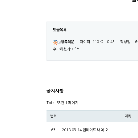
댓글목록
행복의문
아이피
110.♡.10.45
작성일
16
수고하셨네요 ^^
공지사항
Total 63건
1 페이지
번호
제목
63
2018-03-14 업데이트 내역
2