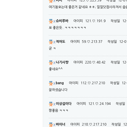
미미
아이피
125.♡.223.39
작성일
12-01
여기첨오는데 좋은거 같네요 ㅎㅎ; 낄낄닷컴사라져서 
슈비루바
아이피
121.♡.191.9
작성일
12
오 좋은듯..ㅋㅋㅋㅋㅋㅋㅋ
적어도
아이피
59.♡.213.37
작성일
12-0
굳 ㅋ
나기사쨩
아이피
220.♡.48.42
작성일
12
좋네요^^
bang
아이피
112.♡.217.210
작성일
12-
잘하셨습니다
이상섭이다
아이피
121.♡.24.194
작성일
짱좋음 ㅋㅋㅋ
바이너
아이피
218.♡.217.210
작성일
12