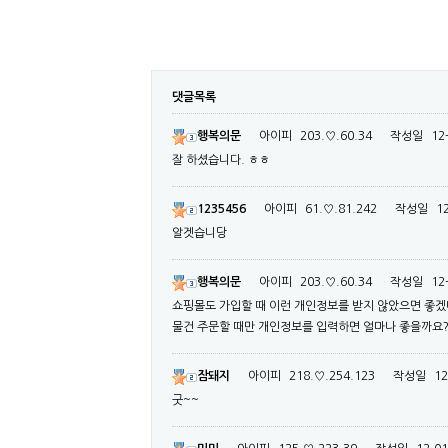
댓글목록
행복의문
아이피
203.♡.60.34
작성일
12
잘 하셨습니다. ㅎㅎ
1235456
아이피
61.♡.81.242
작성일
12
알겟습니당
행복의문
아이피
203.♡.60.34
작성일
12
쇼핑몰도 가입할 때 이런 개인정보를 받지 않았으면 좋겠
물건 주문할 때만 개인정보를 입력하면 얼마나 좋을까요
잠돼지
아이피
218.♡.254.123
작성일
12
굿~~