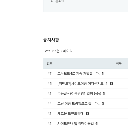
그러쿤요ㅋ
공지사항
Total 63건
2 페이지
번호
제목
47
그누보드4로 계속 개발합니다.
5
46
[이벤트?]사이트이름 어떠신지요..?
13
45
수능끝~ (이름변경?,일정 등등)
3
44
그냥 이름 드림워즈로 갑니다;;;
3
43
새로운 포인트경매
13
42
사이트안내 및 경매이용법
6