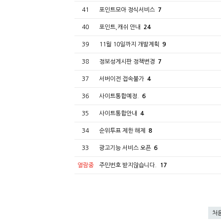
41
포인트모아 정식서비스
7
40
포인트,캐쉬 안내
24
39
11월 10일까지 개발계획
9
38
정보성게시판 정책변경
7
37
서버이전 접속불가
4
36
사이트통합예정.
6
35
사이트통합안내
4
34
순위투표 제한 해제
8
33
광고기능 서비스 오픈
6
열람중
주민번호 받지않습니다.
17
처