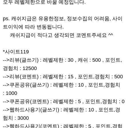
모두 레벨제한으로 바꿀 예정입니다.
ps. 캐쉬지급은 유용한정보, 정보수집의 어려움, 사이
트이익에 따라 변동됩니다.
캐쉬지급이 적다고 생각되면 코멘트주세요 ^^
*사이트119
-->리뷰(글쓰기) : 레벨제한 : 30 , 캐쉬 : 500 , 포인트,
경험치 : 12500
-->리뷰(코멘트) : 레벨제한 : 15 , 포인트,경험치 : 500
-->쿠폰공유(글쓰기) : 레벨제한 : 10 , 포인트,경험치
: 1000
-->쿠폰공유(코멘트) : 레벨제한 : 5 , 포인트,경험치 : 0
-->웹하드사용기(글쓰기) : 레벨제한 : 10 , 포인트,경
험치 : 3000
-->웹하드사용기(코멘트) : 레벨제한 : 5 , 포인트,경험