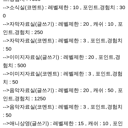
-->소식실(코멘트) : 레벨제한 : 10 , 포인트,경험치 : 30
0
-->자막자료실(글쓰기) : 레벨제한 : 20 , 캐쉬 : 10 , 포
인트,경험치 : 250
-->자막자료실(코멘트) : 레벨제한 : 3 , 포인트,경험치
: 50
-->이미지자료실(글쓰기) : 레벨제한 : 20 , 포인트,경
험치 : 500
-->이미지자료실(코멘트) : 레벨제한 : 3 , 포인트,경험
치 : 50
-->음악자료실(글쓰기) : 레벨제한 : 20 , 캐쉬 : 50 , 포
인트,경험치 : 1250
-->음악자료실(코멘트) : 레벨제한 : 3 , 포인트,경험치
: 50
-->애니상영(글쓰기) : 레벨제한 : 15 , 캐쉬 : 10 , 포인