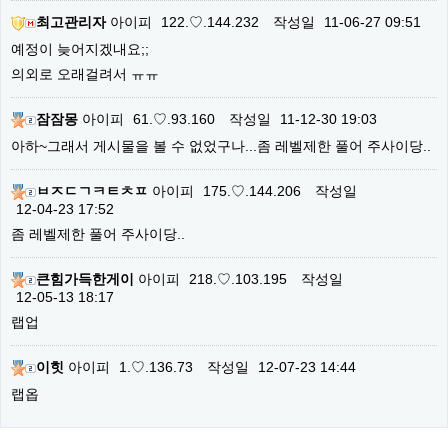
최고관리자
아이피
122.♡.144.232
작성일
11-06-27 09:51
예정이 늦어지겠내요;;
의외로 오래걸려서 ㅠㅠ
잠잠몽
아이피
61.♡.93.160
작성일
11-12-30 19:03
아하~그래서 게시물을 볼 수 없었구나...좀 레벨제한 풀어 주사이당..
ㅂㅈㄷㄱㅋㅌㅊㅍ
아이피
175.♡.144.206
작성일
12-04-23 17:52
좀 레벨제한 풀어 주사이당..
큰힘가득한게이
아이피
218.♡.103.195
작성일
12-05-13 18:17
랩업
이힛
아이피
1.♡.136.73
작성일
12-07-23 14:44
랩옵