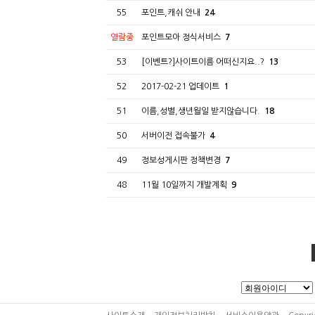
55
포인트,캐쉬 안내
24
열람중
포인트모아 정식서비스
7
53
[이벤트?]사이트이름 어떠신지요..?
13
52
2017-02-21 업데이트
1
51
이름,성별,생년월일 받지않습니다.
18
50
서버이전 접속불가
4
49
정보성게시판 정책변경
7
48
11월 10일까지 개발계획
9