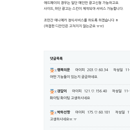
애드페이의 경우는 일단 메인만 광고신청 가능하고요.
사이드,하단 광고는 스킨이 제작되야 서비스 가능합니다.
조만간 애니메카 정식서비스를 하도록 하겠습니다 ㅎ
(허졉한 디잔인은 고쳐지지 않는군요 ㅠㅠ)
댓글목록
행복의문
아이피
203.♡.60.34
작성일
11
어떤 기능들이 있는지 궁금하네요.
갱알이
아이피
121.♡.156.40
작성일
11-
화이팅 화이팅 고생하시네요
박하선짱
아이피
175.♡.60.181
작성일
1
고생하시네요ㅠ.ㅜ