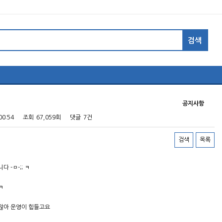
공지사항
00:54
조회
67,059회
댓글
7건
검색
목록
-ㅁ-;; ㅋ
ㅋ
않아 운영이 힘들고요