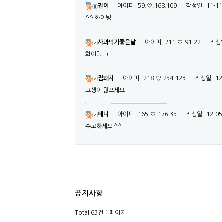
권이
아이피
59.♡.168.109
작성일
11-11
^^ 화이팅
사과먹기좋은날
아이피
211.♡.91.22
작성
화이팅 ㅋ
잠돼지
아이피
218.♡.254.123
작성일
12
고생이 많으세요
페니
아이피
165.♡.176.35
작성일
12-05
수고하세요 ^^
공지사항
Total 63건
1 페이지