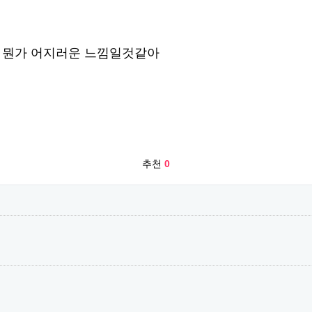
. 뭔가 어지러운 느낌일것같아
추천
0