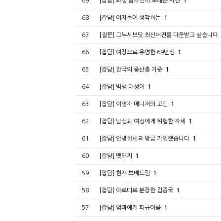
69
[잡담] 화성 탐사선이 보내온 사진
1
68
[잡담] 여자들이 생각하는
1
67
[질문] 그누서브닷 최신버전을 다운받고 싶습니다
66
[잡담] 여장으로 유명한 69년생
1
65
[잡담] 한국의 중산층 기준
1
64
[잡담] 빅뱅 대성이
1
63
[잡담] 이영자 매니저의 고민
1
62
[잡담] 남성과 여성에게 위험한 자세
1
61
[잡담] 안녕하세요 방금 가입했습니다
1
60
[잡담] 멧돼지
1
59
[잡담] 현재 보배드림
1
58
[잡담] 아로미로 분장한 김종국
1
57
[잡담] 엄마에게 피규어를
1