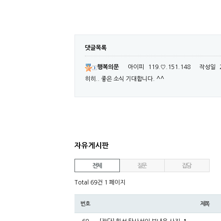
댓글목록
행복의문
아이피
119.♡.151.148
작성일
히히.. 좋은 소식 기대합니다. ^^
자유게시판
전체
질문
잡담
Total 69건
1 페이지
번호
제목