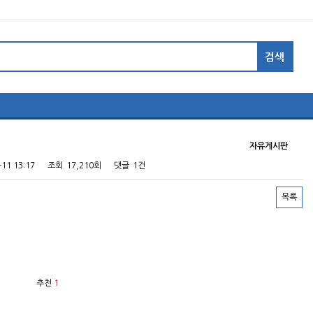
자유게시판
-11 13:17
조회
17,210회
댓글
1건
목록
추천
1