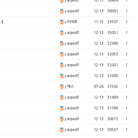
aqwdf
12-13
38469
1
aqwdf
12-13
38081
1
.
2
이야루
11-15
33597
1
aqwdf
12-13
33051
1
aqwdf
12-13
32990
1
aqwdf
12-13
32053
1
aqwdf
12-13
32001
1
aqwdf
12-13
31680
1
엑스
07-26
31542
1
aqwdf
12-13
31409
1
aqwdf
12-13
31390
1
aqwdf
12-13
30613
1
aqwdf
12-13
30567
1