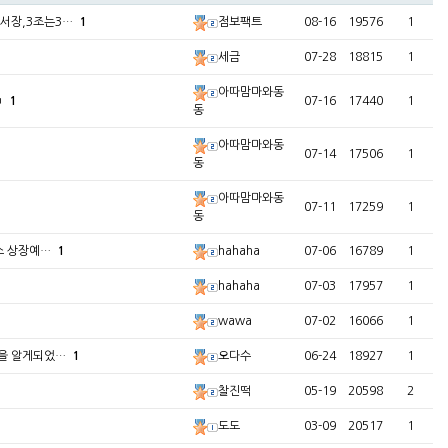
서장,3조는3…
1
점보팩트
08-16
19576
1
세금
07-28
18815
1
아따맘마와동
ㅋ
1
07-16
17440
1
동
아따맘마와동
07-14
17506
1
동
아따맘마와동
07-11
17259
1
동
래소 상장예…
1
hahaha
07-06
16789
1
hahaha
07-03
17957
1
wawa
07-02
16066
1
것을 알게되었…
1
오다수
06-24
18927
1
찰진떡
05-19
20598
2
도도
03-09
20517
1