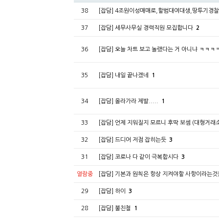
38
[잡담] 4조원이성매매로,할범대여대생,땅투기경찰
37
[잡담] 세무사무실 경력직원 모집합니다
2
36
[잡담] 오늘 차트 보고 놀랬다는 거 아니냐 ㅋㅋㅋ
35
[잡담] 내일 끝나겠네
1
34
[잡담] 올라가라 제발.....
1
33
[잡담] 언제 지워질지 모르니 후딱 보셈 (대형거
32
[잡담] 드디어 저점 잡히는듯
3
31
[잡담] 코로나 다 같이 극복합시다
3
열람중
[잡담] 기본과 원칙은 항상 지켜야할 사항이라는
29
[잡담] 하이
3
28
[잡담] 불친철
1