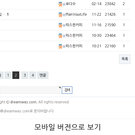
오다수
02-14
23842
2
!집…
1
PlanYourLife
11-22
21426
1
따스한커피
11-16
21590
1
따스한커피
10-30
23464
1
따스한커피
10-21
22160
1
목록
음
1
2
3
4
맨끝
ght ©
dreamwas.com.
All rights reserved.
@dreamwas.com로 문의바랍니다.
모바일 버전으로 보기