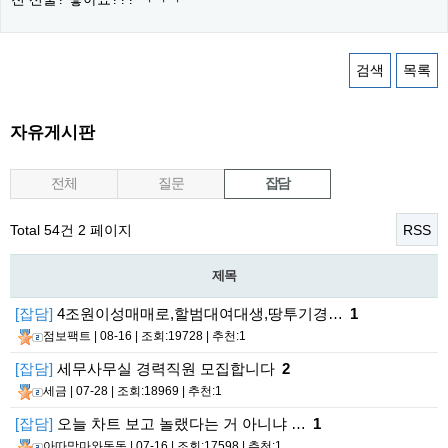
검색
목록
자유게시판
전체
질문
잡담
Total 54건
2 페이지
RSS
제목
[잡담]
4조원이성매매로,할범대여대생,땅투기경…
1
점보팩트
| 08-16 | 조회:19728 | 추천:1
[잡담]
세무사무실 경력직원 모집합니다
2
세금
| 07-28 | 조회:18969 | 추천:1
[잡담]
오늘 차트 보고 놀랬다는 거 아니냐 …
1
아따맘마와동동
| 07-16 | 조회:17598 | 추천:1