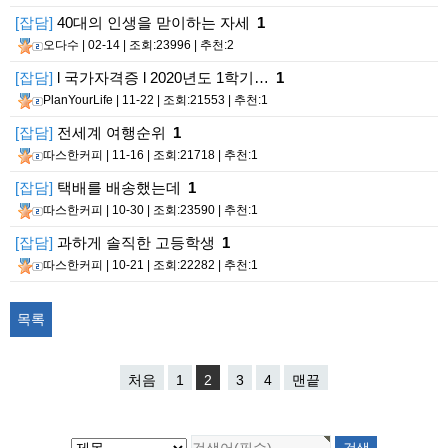
[잡담]
40대의 인생을 맏이하는 자세
1
오다수
| 02-14 | 조회:23996 | 추천:2
[잡담]
l 국가자격증 l 2020년도 1학기…
1
PlanYourLife
| 11-22 | 조회:21553 | 추천:1
[잡담]
전세계 여행순위
1
따스한커피
| 11-16 | 조회:21718 | 추천:1
[잡담]
택배를 배송했는데
1
따스한커피
| 10-30 | 조회:23590 | 추천:1
[잡담]
과하게 솔직한 고등학생
1
따스한커피
| 10-21 | 조회:22282 | 추천:1
목록
처음
1
2
3
4
맨끝