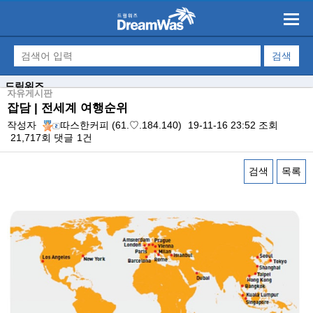
드림워즈
자유게시판
잡담 | 전세계 여행순위
작성자
따스한커피
(61.♡.184.140)
19-11-16 23:52
조회
21,717회
댓글
1건
검색
목록
본문