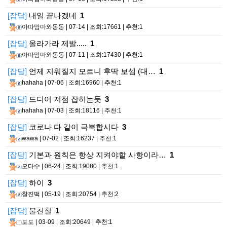
[잡담]
내일 끝나겠네
1
아따맘마와동동
| 07-14 | 조회:17661 | 추천:1
[잡담]
올라가라 제발.....
1
아따맘마와동동
| 07-11 | 조회:17430 | 추천:1
[잡담]
언제 지워질지 모르니 후딱 보셈 (대…
1
hahaha
| 07-06 | 조회:16960 | 추천:1
[잡담]
드디어 저점 잡히는듯
3
hahaha
| 07-03 | 조회:18116 | 추천:1
[잡담]
코로나 다 같이 극복합시다
3
wawa
| 07-02 | 조회:16237 | 추천:1
[잡담]
기본과 원칙은 항상 지켜야할 사항이라…
1
오다수
| 06-24 | 조회:19080 | 추천:1
[잡담]
하이
3
찰진떡
| 05-19 | 조회:20754 | 추천:2
[잡담]
불친철
1
도도
| 03-09 | 조회:20649 | 추천:1