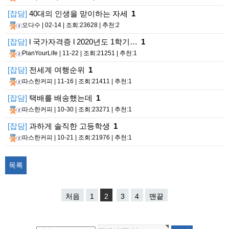
[잡담]
40대의 인생을 맏이하는 자세
1
오다수
| 02-14 | 조회:23628 | 추천:2
[잡담]
l 국가자격증 l 2020년도 1학기…
1
PlanYourLife
| 11-22 | 조회:21251 | 추천:1
[잡담]
전세계 여행순위
1
따스한커피
| 11-16 | 조회:21411 | 추천:1
[잡담]
택배를 배송했는데
1
따스한커피
| 10-30 | 조회:23271 | 추천:1
[잡담]
과하게 솔직한 고등학생
1
따스한커피
| 10-21 | 조회:21976 | 추천:1
목록
처음
1
2
3
4
맨끝