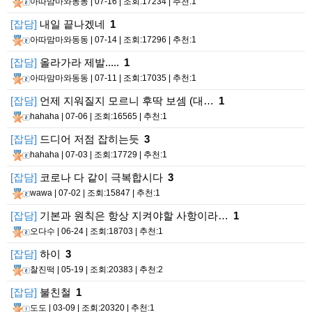
아따맘마와동동
| 07-16 | 조회:17234 | 추천:1
[잡담]
내일 끝나겠네
1
아따맘마와동동
| 07-14 | 조회:17296 | 추천:1
[잡담]
올라가라 제발.....
1
아따맘마와동동
| 07-11 | 조회:17035 | 추천:1
[잡담]
언제 지워질지 모르니 후딱 보셈 (대…
1
hahaha
| 07-06 | 조회:16565 | 추천:1
[잡담]
드디어 저점 잡히는듯
3
hahaha
| 07-03 | 조회:17729 | 추천:1
[잡담]
코로나 다 같이 극복합시다
3
wawa
| 07-02 | 조회:15847 | 추천:1
[잡담]
기본과 원칙은 항상 지켜야할 사항이라…
1
오다수
| 06-24 | 조회:18703 | 추천:1
[잡담]
하이
3
찰진떡
| 05-19 | 조회:20383 | 추천:2
[잡담]
불친철
1
도도
| 03-09 | 조회:20320 | 추천:1