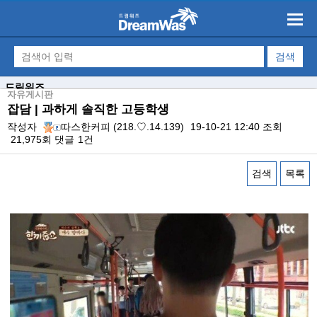
드림워즈
자유게시판
잡담 | 과하게 솔직한 고등학생
작성자
따스한커피
(218.♡.14.139)
19-10-21 12:40
조회
21,975회
댓글
1건
검색
목록
본문