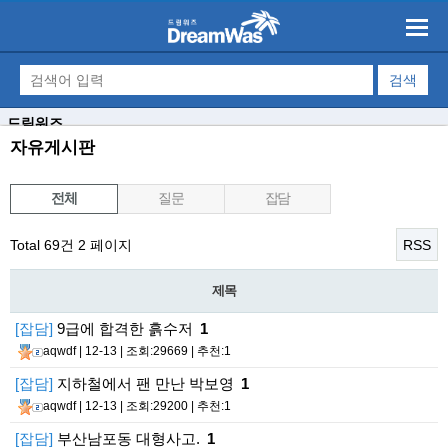
드림워즈
자유게시판
전체
질문
잡담
Total 69건
2 페이지
RSS
제목
[잡담]
9급에 합격한 흙수저
1
aqwdf
| 12-13 | 조회:29669 | 추천:1
[잡담]
지하철에서 팬 만난 박보영
1
aqwdf
| 12-13 | 조회:29200 | 추천:1
[잡담]
부산남포동 대형사고.
1