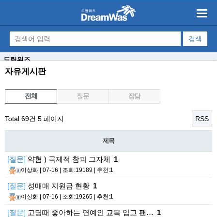
드림워즈
자유게시판
전체
질문
잡담
Total 69건
5 페이지
RSS
제목
[질문]
약혐 ) 국제적 참피 그자체
1
이상화
| 07-16 | 조회:19189 | 추천:1
[질문]
성매매 지원금 현황
1
이상화
| 07-16 | 조회:19265 | 추천:1
[질문]
고딩때 좋아하는 연예인 교복 입고 팬…
1