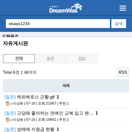
드림워즈
자유게시판
전체
질문
잡담
Total 6건
1 페이지
RSS
제목
[질문]
케르베로스 근황.gif
1
이상화
| 07-16 | 조회:21067 | 추천:1
[질문]
고딩때 좋아하는 연예인 교복 입고 팬…
1
이상화
| 07-16 | 조회:19661 | 추천:1
[질문]
성매매 지원금 현황
1